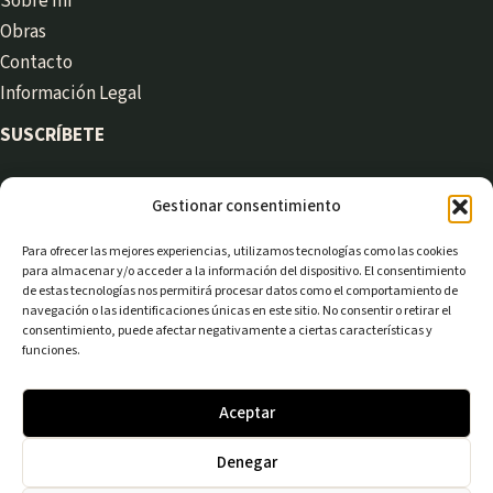
Sobre mí
Obras
Contacto
Información Legal
SUSCRÍBETE
Gestionar consentimiento
Recibe novedades y artículos en tu correo:
Para ofrecer las mejores experiencias, utilizamos tecnologías como las cookies
para almacenar y/o acceder a la información del dispositivo. El consentimiento
de estas tecnologías nos permitirá procesar datos como el comportamiento de
navegación o las identificaciones únicas en este sitio. No consentir o retirar el
consentimiento, puede afectar negativamente a ciertas características y
Suscribirme
funciones.
Powered by
Aceptar
Denegar