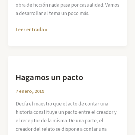
obra de ficción nada pasa por casualidad. Vamos
a desarrollar el tema un poco más.
La
Leer entrada »
Casualidad
y
la
Causalidad:
las
Hagamos un pacto
leyes
que
7 enero, 2019
rigen
Decía el maestro que el acto de contar una
la
historia constituye un pacto entre el creador y
Realidad
el receptor de la misma. De una parte, el
y
creador del relato se dispone a contar una
la