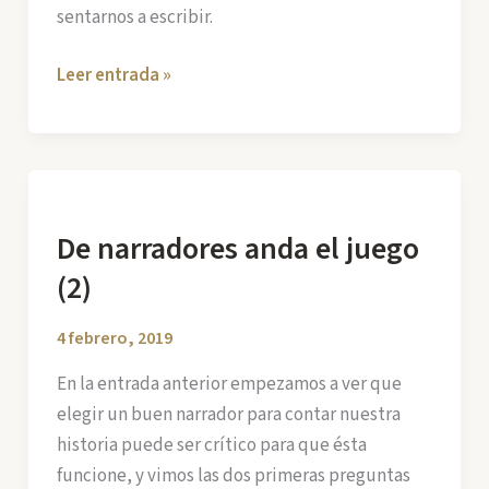
sentarnos a escribir.
La
Leer entrada »
Trama.
Primera
aproximación
De narradores anda el juego
(2)
4 febrero, 2019
En la entrada anterior empezamos a ver que
elegir un buen narrador para contar nuestra
historia puede ser crítico para que ésta
funcione, y vimos las dos primeras preguntas