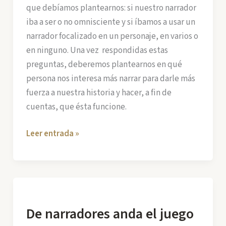
que debíamos plantearnos: si nuestro narrador
iba a ser o no omnisciente y si íbamos a usar un
narrador focalizado en un personaje, en varios o
en ninguno. Una vez respondidas estas
preguntas, deberemos plantearnos en qué
persona nos interesa más narrar para darle más
fuerza a nuestra historia y hacer, a fin de
cuentas, que ésta funcione.
De
Leer entrada »
narradores
anda
el
juego
(2)
De narradores anda el juego