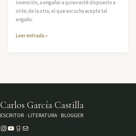
invención, a engañar a quien esté dispuesto a
Ficción
oírle; de la otra, el que escucha acepta tal
engaño.
Hagamos
Leer entrada »
un
pacto
Carlos García Castilla
ESCRITOR · LITERATURA · BLOGGER
Instagram
YouTube
Goodreads
Correo electrónico