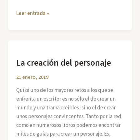
De
Leer entrada »
narradores
anda
el
juego
(1)
La creación del personaje
21 enero, 2019
Quizá uno de los mayores retos a los que se
enfrenta un escritor es no sólo el de crear un
mundo y una trama creíbles, sino el de crear
unos personajes convincentes. Tanto por la red
como en numerosos libros podemos encontrar
miles de guías para crear un personaje. Es,