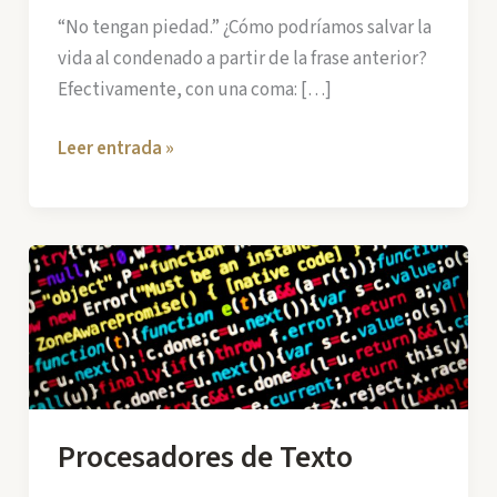
“No tengan piedad.” ¿Cómo podríamos salvar la
vida al condenado a partir de la frase anterior?
Efectivamente, con una coma: […]
¿Cómo
Leer entrada »
salvamos
al
condenado?
Procesadores de Texto