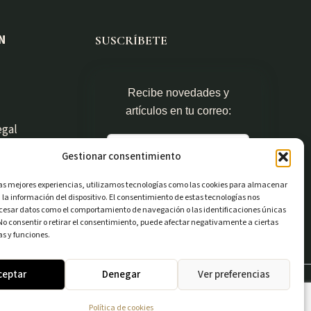
N
SUSCRÍBETE
Recibe novedades y
artículos en tu correo:
egal
Gestionar consentimiento
Suscribirme
las mejores experiencias, utilizamos tecnologías como las cookies para almacenar
 la información del dispositivo. El consentimiento de estas tecnologías nos
ocesar datos como el comportamiento de navegación o las identificaciones únicas
. No consentir o retirar el consentimiento, puede afectar negativamente a ciertas
Powered by
as y funciones.
ceptar
Denegar
Ver preferencias
para WordPress
Política de cookies