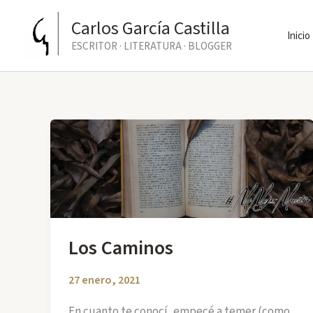
Ir
Carlos García Castilla
al
Inicio
ESCRITOR · LITERATURA · BLOGGER
contenido
Los Caminos
27 enero, 2021
En cuanto te conocí, empecé a temer (como