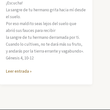
¡Escucha!
La sangre de tu hermano grita hacia mí desde
el suelo.
Por eso maldito seas lejos del suelo que
abrió sus fauces para recibir
la sangre de tu hermano derramada por ti.
Cuando lo cultives, no te dará más su fruto,
y andarás por la tierra errante y vagabundo».
Génesis 4, 10-12
Rebelión
Leer entrada »
de
Narciso