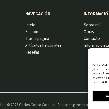
NAVEGACIÓN
INFORMACIÓ
Inicio
Sobre mí
Ficción
Obras
Tras la página
Contacto
Artículos Personales
Información L
Reseñas
Para ofrecer 
y/o acceder a
permitirá pr
en este sitio
característic
A
hos © 2026 Carlos García Castilla | Funciona gracias a
Tema Astra 