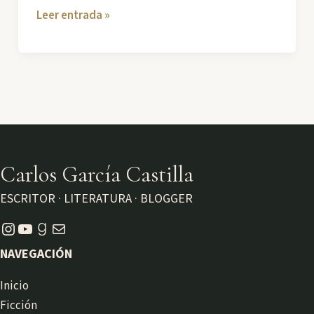
¡Nace
Leer entrada »
el
club
de
lectura
Wabi
Sabi!
Carlos García Castilla
ESCRITOR · LITERATURA · BLOGGER
Instagram
YouTube
Goodreads
Correo electrónico
NAVEGACIÓN
Inicio
Ficción