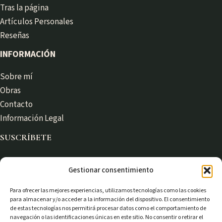
Tras la página
Artículos Personales
Reseñas
INFORMACIÓN
Sobre mí
Obras
Contacto
Información Legal
SUSCRÍBETE
Gestionar consentimiento
Recibe novedades y artículos en tu correo:
Para ofrecer las mejores experiencias, utilizamos tecnologías como las cookies
para almacenar y/o acceder a la información del dispositivo. El consentimiento
de estas tecnologías nos permitirá procesar datos como el comportamiento de
navegación o las identificaciones únicas en este sitio. No consentir o retirar el