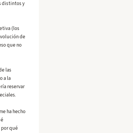
 distintos y
tiva (los
evolución de
eso que no
de las
 a la
ría reservar
eciales.
 me ha hecho
ué
y por qué