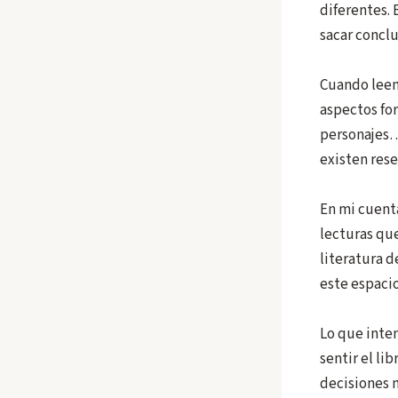
diferentes. 
sacar concl
Cuando leemo
aspectos for
personajes…)
existen rese
En mi cuent
lecturas que
literatura d
este espacio
Lo que inten
sentir el li
decisiones n