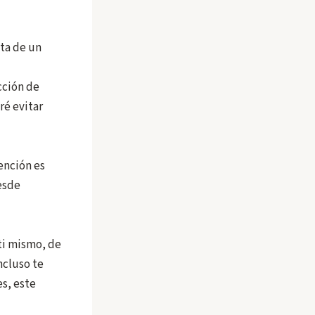
sta de un
cción de
ré evitar
ención es
esde
 ti mismo, de
ncluso te
s, este