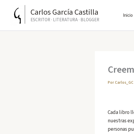
Ir
Carlos García Castilla
al
Inicio
ESCRITOR · LITERATURA · BLOGGER
contenido
Creemo
Por
Carlos_G
Cada libro l
nuestras exp
personas pu