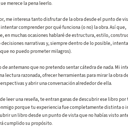
que merece la pena leerlo.
r, me interesa tanto disfrutar de la obra desde el punto de vi
intentar comprender por qué funciona (o no) la obra. Así que,
, en muchas ocasiones hablaré de estructura, estilo, constru
 decisiones narrativas y, siempre dentro de lo posible, intenta
que no puedo prometer milagros).
 de antemano que no pretendo sentar cátedra de nada. Mi int
a lectura razonada, ofrecer herramientas para mirar la obra d
erspectivas y abrir una conversación alrededor de ella.
de leer una reseña, te entran ganas de descubrir ese libro por
onmigo porque tu experiencia fue completamente distinta o i
brir un libro desde un punto de vista que no habías visto ante
rá cumplido su propósito.