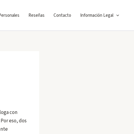
 Personales
Reseñas
Contacto
Información Legal
loga con
 Por eso, dos
ente