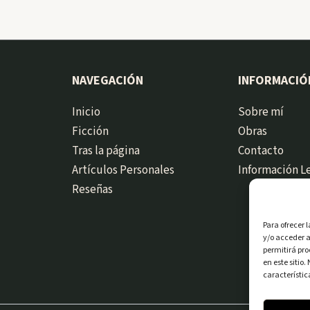
NAVEGACIÓN
INFORMACIÓ
Inicio
Sobre mí
Ficción
Obras
Tras la página
Contacto
Artículos Personales
Información L
Reseñas
Para ofrecer 
y/o acceder a
permitirá pr
en este sitio
característic