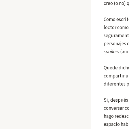
creo (o no) 
Como escrito
lector como 
seguramente
personajes o
spoilers
(aun
Quede dicho
compartir un
diferentes p
Si, después 
conversar c
hago redescu
espacio hab