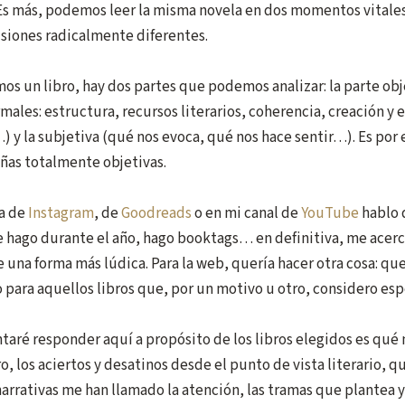
Es más, podemos leer la misma novela en dos momentos vitales
usiones radicalmente diferentes.
s un libro, hay dos partes que podemos analizar: la parte obje
males: estructura, recursos literarios, coherencia, creación y 
 y la subjetiva (qué nos evoca, qué nos hace sentir…). Es por 
ñas totalmente objetivas.
a de
Instagram
, de
Goodreads
o en mi canal de
YouTube
hablo 
 hago durante el año, hago booktags… en definitiva, me acerco
e una forma más lúdica. Para la web, quería hacer otra cosa: que
 para aquellos libros que, por un motivo u otro, considero esp
taré responder aquí a propósito de los libros elegidos es qué
bro, los aciertos y desatinos desde el punto de vista literario, q
arrativas me han llamado la atención, las tramas que plantea 