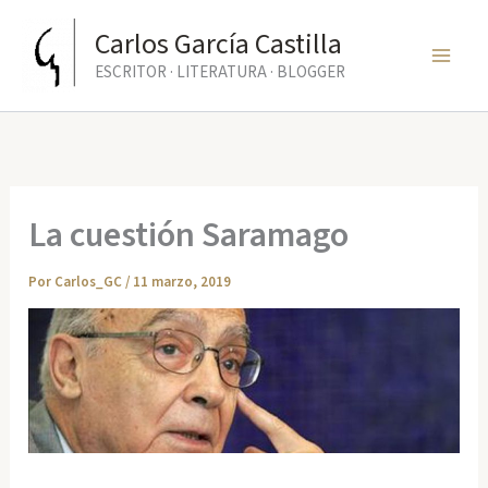
Ir
Carlos García Castilla
al
ESCRITOR · LITERATURA · BLOGGER
contenido
La cuestión Saramago
Por
Carlos_GC
/
11 marzo, 2019