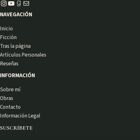
Instagram
YouTube
Goodreads
Correo electrónico
NAVEGACIÓN
Inicio
Ficción
Tras la página
Artículos Personales
Reseñas
INFORMACIÓN
Sobre mí
Obras
Contacto
Información Legal
SUSCRÍBETE