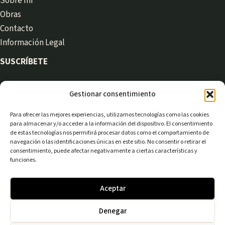
Sobre mí
Obras
Contacto
Información Legal
SUSCRÍBETE
Gestionar consentimiento
Recibe novedades y artículos en tu correo:
Para ofrecer las mejores experiencias, utilizamos tecnologías como las cookies
para almacenar y/o acceder a la información del dispositivo. El consentimiento
de estas tecnologías nos permitirá procesar datos como el comportamiento de
navegación o las identificaciones únicas en este sitio. No consentir o retirar el
consentimiento, puede afectar negativamente a ciertas características y
Suscribirme
funciones.
Powered by
Aceptar
Denegar